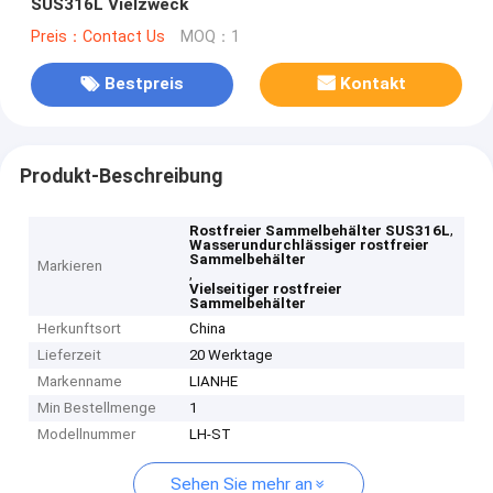
SUS316L Vielzweck
Preis：Contact Us
MOQ：1
Bestpreis
Kontakt
Produkt-Beschreibung
,
Rostfreier Sammelbehälter SUS316L
Wasserundurchlässiger rostfreier
Sammelbehälter
Markieren
,
Vielseitiger rostfreier
Sammelbehälter
Herkunftsort
China
Lieferzeit
20 Werktage
Markenname
LIANHE
Min Bestellmenge
1
Modellnummer
LH-ST
Sehen Sie mehr an