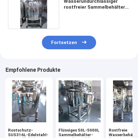
Wasserundurchlässiger
rostfreier Sammelbehälter
SUS316L Vielzweck
Fortsetzen
Empfohlene Produkte
Rostschutz-
Flüssiges 50L-5000L
Rostfreie
SUS316L-Edelstahl-
Sammelbehälter-
Wasserbehälte