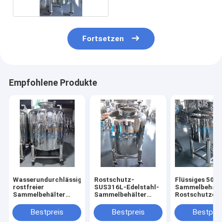
Fortsetzen
Empfohlene Produkte
Wasserundurchlässiger
Rostschutz-
Flüssiges 50L
rostfreier
SUS316L-Edelstahl-
Sammelbehält
Sammelbehälter
Sammelbehälter
Rostschutzede
SUS316L Vielzweck
wasserundurchlässig
Material
für das Lotions-
Bestpreis
Bestpreis
Bestprei
Mischen