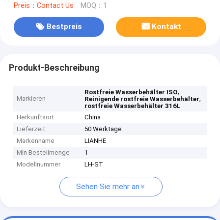
Preis：Contact Us
MOQ：1
Bestpreis
Kontakt
Produkt-Beschreibung
,
Rostfreie Wasserbehälter ISO
Markieren
,
Reinigende rostfreie Wasserbehälter
rostfreie Wasserbehälter 316L
Herkunftsort
China
Lieferzeit
50 Werktage
Markenname
LIANHE
Min Bestellmenge
1
Modellnummer
LH-ST
Sehen Sie mehr an