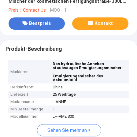
Mischer der kosmetischen Fertigungsstraße-300L
hydraulischer anhebender
Preis：Contact Us
MOQ：1
Bestpreis
Kontakt
Produkt-Beschreibung
Das hydraulische Anheben
staubsaugen Emulgierungsmischer
Markieren
,
Emulgierungsmischer des
Vakuum300l
Herkunftsort
China
Lieferzeit
25 Werktage
Markenname
LIANHE
Min Bestellmenge
1
Modellnummer
LH-VME 300
Sehen Sie mehr an