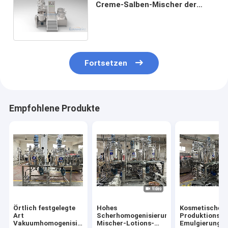
Creme-Salben-Mischer der
kosmetischen
Fertigungsstraße-300L
hydraulischer anhebender
Fortsetzen
Empfohlene Produkte
Örtlich festgelegte
Hohes
Kosmetische
Art
Scherhomogenisierungsvakuumemulsion
Produktionsm
Vakuumhomogenisierer-
Mischer-Lotions-
Emulgierungsh