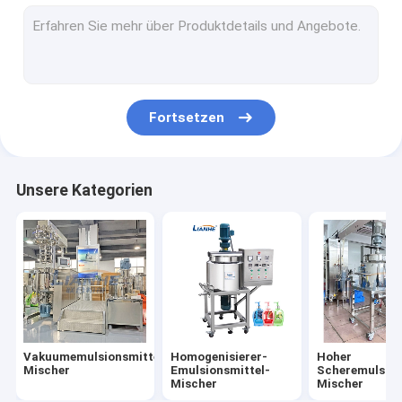
Flüssigkeitsfüllmaschine
Rohr-Füllmaschine
Flaschen-mit einer Kappe bedeckende Maschine
Fortsetzen
Etikettiermaschine der Flasche
Parfüm, das Maschine herstellt
Unsere Kategorien
EdelstahlSammelbehälter
Kosmetische Laborausrüstung
KissenFüllmaschine
Vakuumemulsionsmittel-
Homogenisierer-
Hoher
Mischer
Emulsionsmittel-
Scheremulsion
Mischer
Mischer