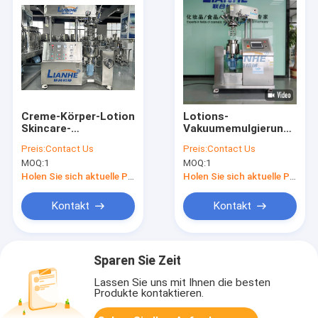
Creme-Körper-Lotion
Lotions-
Skincare-
Vakuumemulgierungsmis
Vakuumemulgierungsmischer-
Edelstahl-Material
Preis:
Contact Us
Preis:
Contact Us
Maschine des
des Körper-5-25L
MOQ:
1
MOQ:
1
Labor10l
Holen Sie sich aktuelle Preis
Holen Sie sich aktuelle Preis
Kontakt
Kontakt
Sparen Sie Zeit
Lassen Sie uns mit Ihnen die besten
Produkte kontaktieren.