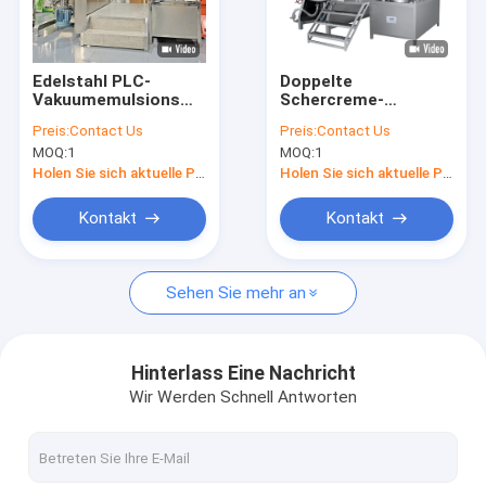
Fabrik-Ausflug
Qualitätskontrolle
Edelstahl PLC-
Doppelte
Vakuumemulsionsmittel-
Schercreme-
Treten Sie mit uns in Verbindung
Mischer-Maschine
Vakuumemulsionsmittel-
Preis:
Contact Us
Preis:
Contact Us
150L praktisch
Mischer-Maschine
MOQ:
1
MOQ:
1
120 Grad PLC-
Nachrichten
Steuerung
Holen Sie sich aktuelle Preis
Holen Sie sich aktuelle Preis
Fordern Sie ein Zitat
Kontakt
Kontakt
VR
Sehen Sie mehr an
Vakuumemulsionsmittel-Mischer
Hinterlass Eine Nachricht
Wir Werden Schnell Antworten
Homogenisierer-Emulsionsmittel-Mischer
Hoher Scheremulsionsmittel-Mischer