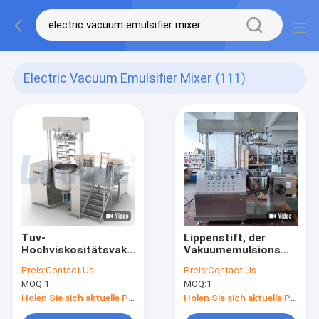
Electric Vacuum Emulsifier Mixer
(111)
Tuv-
Lippenstift, der
Hochviskositätsvakuumemulsionsmittel-
Vakuumemulsionsmittel-
Mischer 1 Ton
Mischer elektrisches
Preis:
Contact Us
Preis:
Contact Us
Electric Heating
langlebiges Gut 50L
MOQ:
1
MOQ:
1
macht
Holen Sie sich aktuelle Preis
Holen Sie sich aktuelle Preis