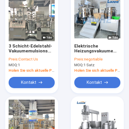
3 Schicht-Edelstahl-
Elektrische
Vakuumemulsionsmittel-
Heizungsvakuumemulsion
Mischer mit oberem
Mischer-
Preis:
Contact Us
Preis:
negotiable
Homogenisierer
Homogenisierer-
MOQ:
1
MOQ:
1 Satz
Haarfärbemittel-
Lotions-Ausrüstung
Holen Sie sich aktuelle Preis
Holen Sie sich aktuelle Preis
Kontakt
Kontakt
Haus
Produkte
Über uns