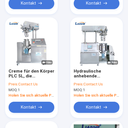
Kontakt
Kontakt
Creme für den Körper
Hydraulische
PLC 5L, die
anhebende
Maschine, Dampf-
Vakuumemulsionsmittel-
Preis:
Contact Us
Preis:
Contact Us
Heizungs-
Mischer-Maschine
MOQ:
1
MOQ:
1
Vakuumemulgierungsmischer
automatisches 50L
herstellt
Holen Sie sich aktuelle Preis
Holen Sie sich aktuelle Preis
Kontakt
Kontakt