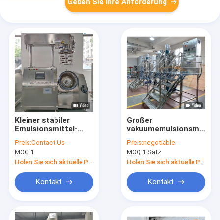
Geben Sie Ihre Anforderung
Kleiner stabiler
Großer
Emulsionsmittel-
vakuumemulsionsmittel-
Mischer des
Mischer Skincare-
Preis:
Contact Us
Preis:
negotiable
Vakuumsus304 mit
Reaktor-Behälter der
MOQ:
1
MOQ:
1 Satz
unterem
Kapazitäts-6000L
Homogenisierer
Gesichtsmit Heizung
Holen Sie sich aktuelle Preis
Holen Sie sich aktuelle Preis
Kontakt
Kontakt