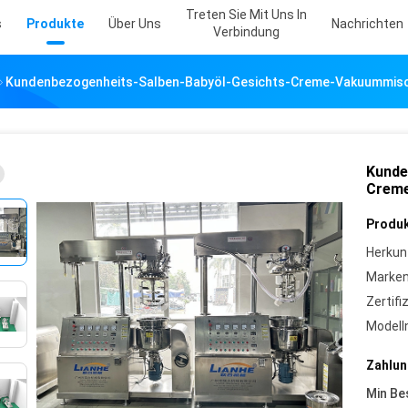
Treten Sie Mit Uns In
s
Produkte
Über Uns
Nachrichten
Verbindung
Kundenbezogenheits-Salben-Babyöl-Gesichts-Creme-Vakuummis
Kunde
Crem
Produk
Herkun
Marke
Zertifi
Model
Zahlun
Min Be