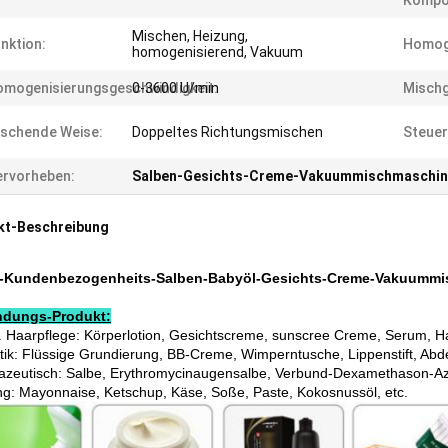
Kompo
Mischen, Heizung,
nktion:
Homog
homogenisierend, Vakuum
mogenisierungsgeschwindigkeit:
0-3600 U/min
Mischg
schende Weise:
Doppeltes Richtungsmischen
Steuer
rvorheben:
Salben-Gesichts-Creme-Vakuummischmaschi
kt-Beschreibung
k-Kundenbezogenheits-Salben-Babyöl-Gesichts-Creme-Vakuumm
dungs-Produkt:
. Haarpflege: Körperlotion, Gesichtscreme, sunscree Creme, Serum, Haa
ik: Flüssige Grundierung, BB-Creme, Wimperntusche, Lippenstift, Abdeck
zeutisch: Salbe, Erythromycinaugensalbe, Verbund-Dexamethason-Aze
g: Mayonnaise, Ketschup, Käse, Soße, Paste, Kokosnussöl, etc.