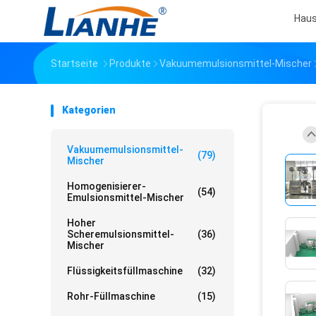
Hau
Startseite
Produkte
Vakuumemulsionsmittel-Mischer
Kategorien
Vakuumemulsionsmittel-
(79)
Mischer
Homogenisierer-
(54)
Emulsionsmittel-Mischer
Hoher
Scheremulsionsmittel-
(36)
Mischer
Flüssigkeitsfüllmaschine
(32)
Rohr-Füllmaschine
(15)