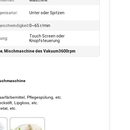
nenten:
Maschine
enisator:
Unter oder Spitzen
eschwindigkeit:
0~65 r/min
Touch Screen oder
ung:
Knopfsteuerung
ne
,
Mischmaschine des Vakuum3600rpm
ischmaschine
rfärbemittel, Pflegespülung, etc.
stift, Lipgloss, etc.
tat, etc.