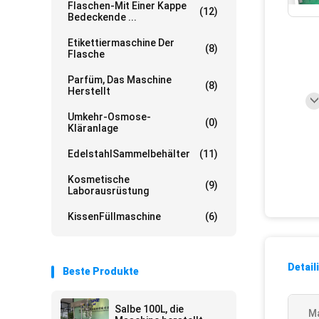
Flaschen-Mit Einer Kappe
(12)
Bedeckende ...
Etikettiermaschine Der
(8)
Flasche
Parfüm, Das Maschine
(8)
Herstellt
Umkehr-Osmose-
(0)
Kläranlage
EdelstahlSammelbehälter
(11)
Kosmetische
(9)
Laborausrüstung
KissenFüllmaschine
(6)
Detail
Beste Produkte
Salbe 100L, die
Ma