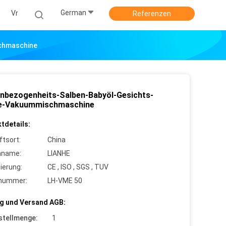
German
Vr
Referenzen
chmaschine
nbezogenheits-Salben-Babyöl-Gesichts-
e-Vakuummischmaschine
tdetails:
ftsort:
China
nname:
LIANHE
zierung:
CE , ISO , SGS , TUV
lnummer:
LH-VME 50
g und Versand AGB:
stellmenge:
1