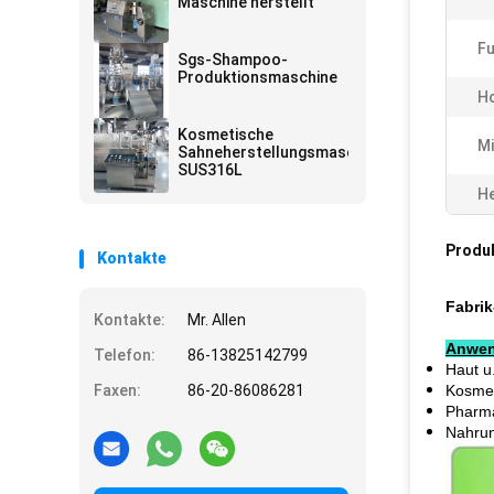
Maschine herstellt
Fu
Sgs-Shampoo-
Produktionsmaschine
Ho
Kosmetische
Mi
Sahneherstellungsmaschine
SUS316L
He
Produ
Kontakte
Fabri
Kontakte:
Mr. Allen
Anwen
Telefon:
86-13825142799
Haut u
Faxen:
86-20-86086281
Kosmet
Pharma
Nahrun