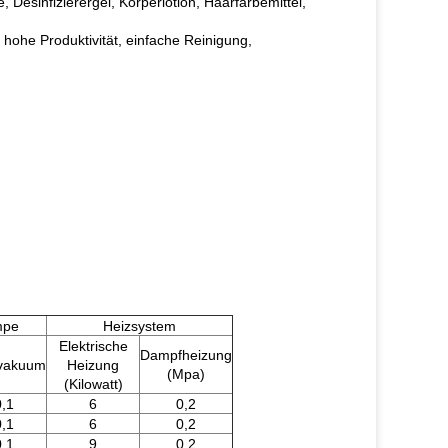
 Desinfizierergel, Körperlotion, Haarfärbemittel,
 hohe Produktivität, einfache Reinigung,
mpe
Heizsystem
Elektrische
Dampfheizung
vakuum
Heizung
(Mpa)
(Kilowatt)
0,1
6
0,2
0,1
6
0,2
0,1
9
0,2