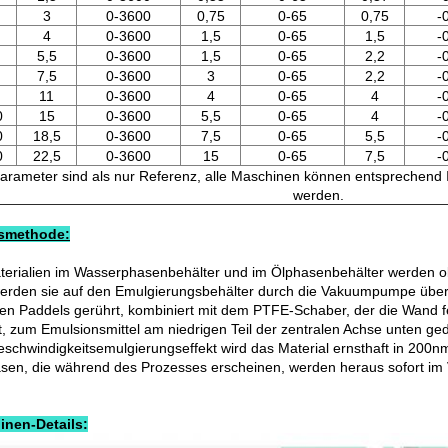
3
0-3600
0,75
0-65
0,75
-
4
0-3600
1,5
0-65
1,5
-
5,5
0-3600
1,5
0-65
2,2
-
7,5
0-3600
3
0-65
2,2
-
11
0-3600
4
0-65
4
-
0
15
0-3600
5,5
0-65
4
-
0
18,5
0-3600
7,5
0-65
5,5
-
0
22,5
0-3600
15
0-65
7,5
-
arameter sind als nur Referenz, alle Maschinen können entsprechend 
werden.
tsmethode:
terialien im Wasserphasenbehälter und im Ölphasenbehälter werden ob
werden sie auf den Emulgierungsbehälter durch die Vakuumpumpe übert
len Paddels gerührt, kombiniert mit dem PTFE-Schaber, der die Wand fe
t, zum Emulsionsmittel am niedrigen Teil der zentralen Achse unten ge
schwindigkeitsemulgierungseffekt wird das Material ernsthaft in 200nm
asen, die während des Prozesses erscheinen, werden heraus sofort im
nen-Details: