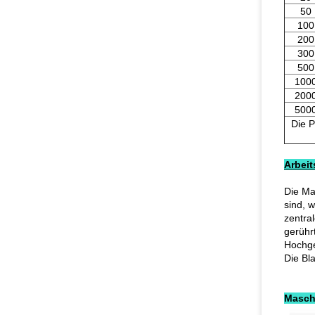
50
100
200
300
500
100
200
500
Die P
Arbei
Die Ma
sind, 
zentra
gerühr
Hochge
Die Bl
Maschi