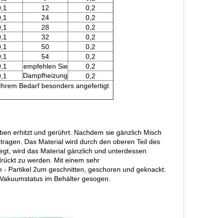
0,1
12
0,2
0,1
24
0,2
0,1
28
0,2
0,1
32
0,2
0,1
50
0,2
0,1
54
0,2
0,1
empfehlen Sie
0,2
Dampfheizung
0,1
0,2
Ihrem Bedarf besonders angefertigt
en erhitzt und gerührt. Nachdem sie gänzlich Misch
ragen. Das Material wird durch den oberen Teil des
gt, wird das Material gänzlich und unterdessen
drückt zu werden. Mit einem sehr
 - Partikel 2um geschnitten, geschoren und geknackt.
 Vakuumstatus im Behälter gesogen.