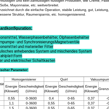
hflüssigen und kein-zähflüssigen flüssigen Produkten, wie Creme, Paste,
 Soße, Mayonnaise, etc. weitverbreitet.
zeichnet durch die einfache Operation, stabile Leistung, gut, Leistung,
ssene Struktur, Raumersparnis, etc. homogenisierend.
ardkonfiguration:
ionsmittel, Wasserphasenbehälter, Ölphasenbehälter
mpumpe- und SynchronisierungsMagnetventile
onsmittel und materieller Filter
ulisches anhebendes System und mischendes System
tahlplattform
er und elektrischer Schaltkasten
scher Parameter:
Homogenisierer
Quirl
Vakuumpu
tät
Energie
Geschwindigkeit
Energie
Geschwindigkeit
Energie
Grenz
(Kilowatt)
(U/min)
(Kilowatt)
(U/min)
(Kilowatt)
0,55
0-3600
0,4
0-65
0,37
-
1,1
0-3600
0,55
0-65
0,37
-
1,5
0-3600
0,55
0-65
0,37
-