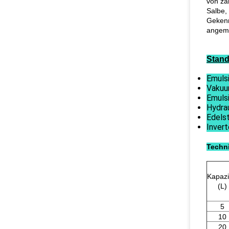
von zä
Salbe,
Gekenn
angeme
Stand
Emuls
Vakuu
Emulsi
Hydra
Edels
Invert
Techni
Kapazi
(L)
5
10
20