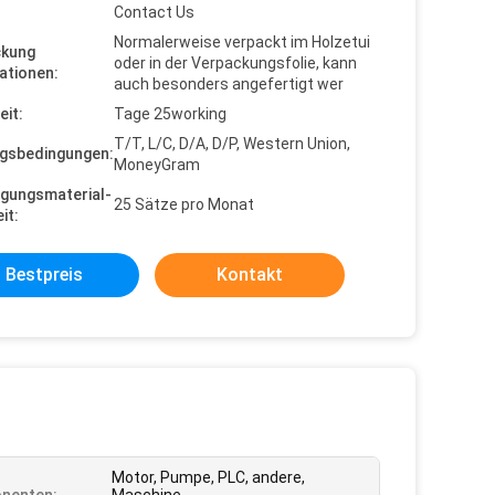
Contact Us
Normalerweise verpackt im Holzetui
ckung
oder in der Verpackungsfolie, kann
ationen:
auch besonders angefertigt wer
eit:
Tage 25working
T/T, L/C, D/A, D/P, Western Union,
gsbedingungen:
MoneyGram
gungsmaterial-
25 Sätze pro Monat
it:
Bestpreis
Kontakt
Motor, Pumpe, PLC, andere,