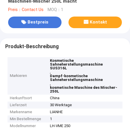
Maschinen-Mischer 250L macht
Preis：Contact Us
MOQ：1
Bestpreis
Kontakt
Produkt-Beschreibung
Kosmetische
Sahneherstellungsmaschine
SUS316L
,
Markieren
Dampf-kosmetische
Sahneherstellungsmaschine
,
kosmetische Maschine des Mischer-
250L
Herkunftsort
China
Lieferzeit
30 Werktage
Markenname
LIANHE
Min Bestellmenge
1
Modellnummer
LH-VME 250