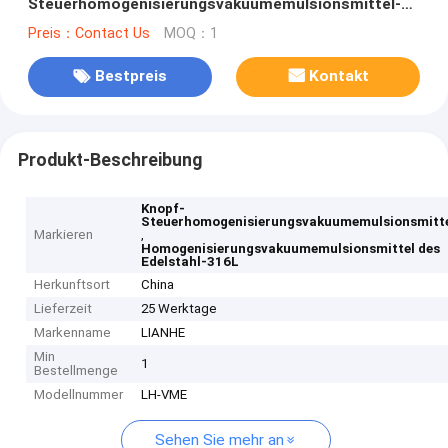
Steuerhomogenisierungsvakuumemulsionsmittel-
Ketschup-Mayonnaise, die Maschine herstellt
Preis：Contact Us
MOQ：1
Bestpreis
Kontakt
Produkt-Beschreibung
Knopf-
Steuerhomogenisierungsvakuumemulsionsmitt
Markieren
,
Homogenisierungsvakuumemulsionsmittel des
Edelstahl-316L
Herkunftsort
China
Lieferzeit
25 Werktage
Markenname
LIANHE
Min
1
Bestellmenge
Modellnummer
LH-VME
Sehen Sie mehr an