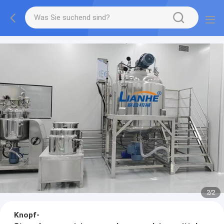
2
/
2
Knopf-