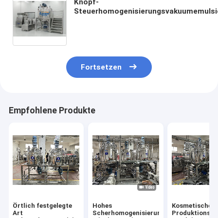
Knopf-
Steuerhomogenisierungsvakuumemulsi
Ketschup-Mayonnaise, die Maschine her
Fortsetzen
Empfohlene Produkte
Örtlich festgelegte
Hohes
Kosmetische
Art
Scherhomogenisierungsvakuumemulsion
Produktionsm