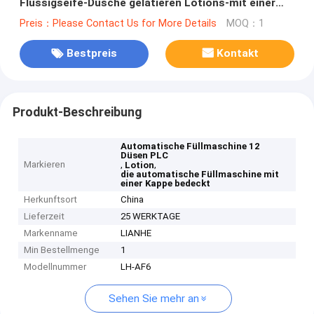
Flüssigseife-Dusche gelatieren Lotions-mit einer
Kappe bedeckende Kennzeichnungslinie mit einer
Preis：Please Contact Us for More Details
MOQ：1
Düse
Bestpreis
Kontakt
Produkt-Beschreibung
Automatische Füllmaschine 12
Düsen PLC
Markieren
,
,
Lotion
die automatische Füllmaschine mit
einer Kappe bedeckt
Herkunftsort
China
Lieferzeit
25 WERKTAGE
Markenname
LIANHE
Min Bestellmenge
1
Modellnummer
LH-AF6
Sehen Sie mehr an