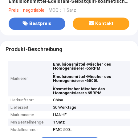
Emulsionsmittel-Edelstahl-Selbstquirl-kosmetischer
Mischer
Preis：negotiable
MOQ：1 Satz
Bestpreis
Kontakt
Produkt-Beschreibung
Emulsionsmittel-Mischer des
Homogenisierer-65RPM
,
Emulsionsmittel-Mischer des
Markieren
Homogenisierer-6000L
,
Kosmetischer Mischer des
Homogenisierers 65RPM
Herkunftsort
China
Lieferzeit
30 Werktage
Markenname
LIANHE
Min Bestellmenge
1 Satz
Modellnummer
PMC-500L