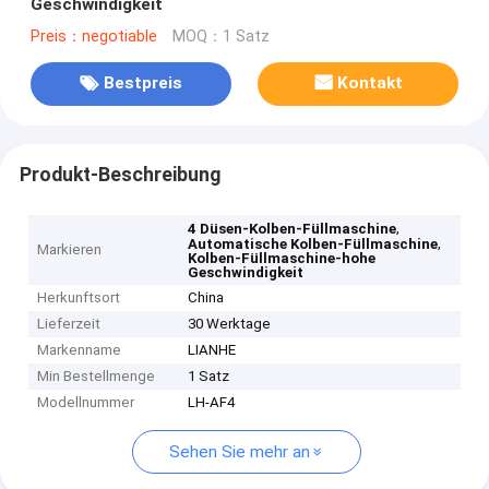
Geschwindigkeit
Preis：negotiable
MOQ：1 Satz
Bestpreis
Kontakt
Produkt-Beschreibung
,
4 Düsen-Kolben-Füllmaschine
,
Automatische Kolben-Füllmaschine
Markieren
Kolben-Füllmaschine-hohe
Geschwindigkeit
Herkunftsort
China
Lieferzeit
30 Werktage
Markenname
LIANHE
Min Bestellmenge
1 Satz
Modellnummer
LH-AF4
Sehen Sie mehr an