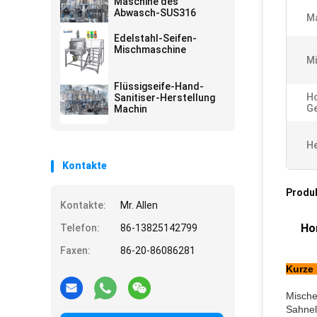
Maschine des
Abwasch-SUS316
Ma
Edelstahl-Seifen-
Mischmaschine
Mi
Flüssigseife-Hand-
Ho
Sanitiser-Herstellung
Ge
Machin
He
Kontakte
Produ
Kontakte:
Mr. Allen
Ho
Telefon:
86-13825142799
Faxen:
86-20-86086281
Kurze 
Mische
Sahnel