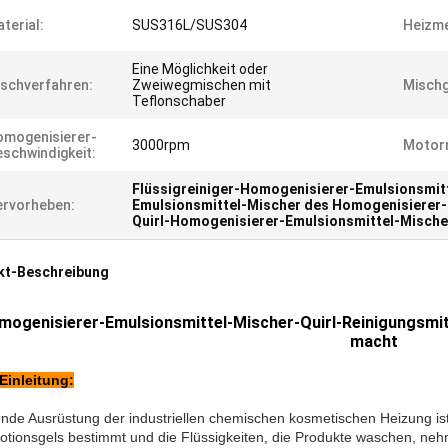
terial:
SUS316L/SUS304
Heizm
Eine Möglichkeit oder
schverfahren:
Zweiwegmischen mit
Mischg
Teflonschaber
mogenisierer-
3000rpm
Motor
schwindigkeit:
Flüssigreiniger-Homogenisierer-Emulsionsmit
rvorheben:
Emulsionsmittel-Mischer des Homogenisierer
Quirl-Homogenisierer-Emulsionsmittel-Mische
kt-Beschreibung
mogenisierer-Emulsionsmittel-Mischer-Quirl-Reinigungsmitt
macht
Einleitung:
nde Ausrüstung der industriellen chemischen kosmetischen Heizung ist 
otionsgels bestimmt und die Flüssigkeiten, die Produkte waschen, ne