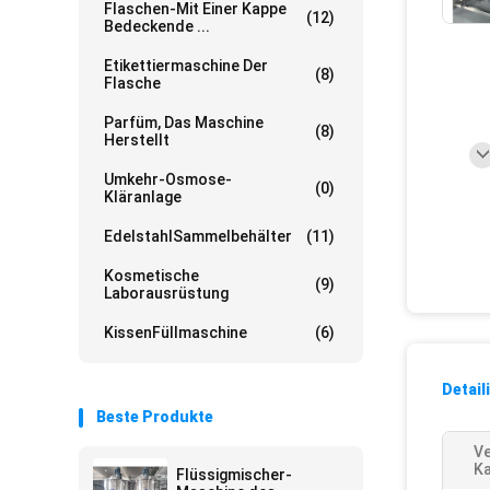
Flaschen-Mit Einer Kappe
(12)
Bedeckende ...
Etikettiermaschine Der
(8)
Flasche
Parfüm, Das Maschine
(8)
Herstellt
Umkehr-Osmose-
(0)
Kläranlage
EdelstahlSammelbehälter
(11)
Kosmetische
(9)
Laborausrüstung
KissenFüllmaschine
(6)
Detail
Beste Produkte
Ve
Ka
Flüssigmischer-