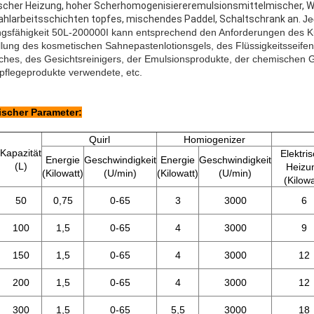
ischer Heizung, hoher Scherhomogenisiereremulsionsmittelmischer, W
ahlarbeitsschichten topfes, mischendes Paddel, Schaltschrank an. 
Je
ngsfähigkeit 50L-200000I kann entsprechend den Anforderungen des Ku
llung des kosmetischen Sahnepastenlotionsgels, des Flüssigkeitsseifenr
hes, des Gesichtsreinigers, der Emulsionsprodukte, der chemischen 
pflegeprodukte verwendete, etc.
scher Parameter:
Quirl
Homiogenizer
Kapazität
Elektri
Energie
Geschwindigkeit
Energie
Geschwindigkeit
(L)
Heizu
(Kilowatt)
(U/min)
(Kilowatt)
(U/min)
(Kilowa
50
0,75
0-65
3
3000
6
100
1,5
0-65
4
3000
9
150
1,5
0-65
4
3000
12
200
1,5
0-65
4
3000
12
300
1,5
0-65
5,5
3000
18