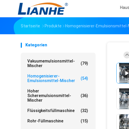
Hau
Startseite
Produkte
Homogenisierer-Emulsionsmittel-
Kategorien
Vakuumemulsionsmittel-
(79)
Mischer
Homogenisierer-
(54)
Emulsionsmittel-Mischer
Hoher
Scheremulsionsmittel-
(36)
Mischer
Flüssigkeitsfüllmaschine
(32)
Rohr-Füllmaschine
(15)