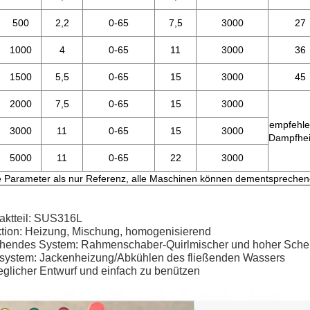
500
2,2
0-65
7,5
3000
27
1000
4
0-65
11
3000
36
1500
5,5
0-65
15
3000
45
2000
7,5
0-65
15
3000
empfehle
3000
11
0-65
15
3000
Dampfhe
5000
11
0-65
22
3000
e Parameter als nur Referenz, alle Maschinen können dementsprechen
taktteil: SUS316L
ktion: Heizung, Mischung, homogenisierend
chendes System: Rahmenschaber-Quirlmischer und hoher Sche
zsystem: Jackenheizung/Abkühlen des fließenden Wassers
eglicher Entwurf und einfach zu benützen