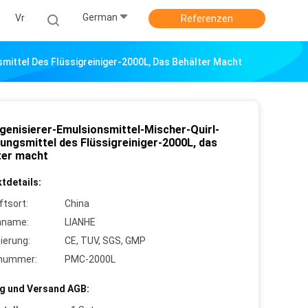
German
Vr
Referenzen
ittel Des Flüssigreiniger-2000L, Das Behälter Macht
enisierer-Emulsionsmittel-Mischer-Quirl-
gungsmittel des Flüssigreiniger-2000L, das
ter macht
tdetails:
ftsort:
China
nname:
LIANHE
zierung:
CE, TUV, SGS, GMP
lnummer:
PMC-2000L
g und Versand AGB: