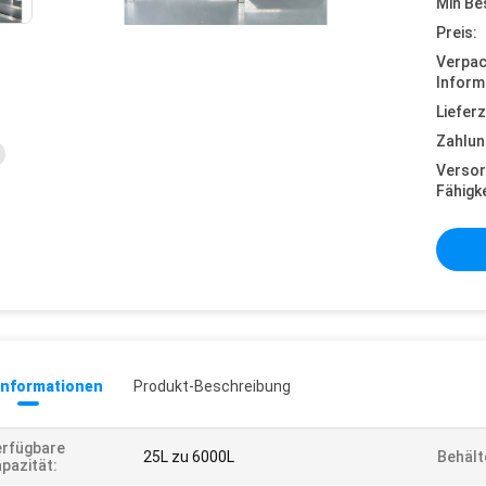
Min Be
Preis:
Verpa
Inform
Lieferz
Zahlun
Versor
Fähigke
informationen
Produkt-Beschreibung
rfügbare
25L zu 6000L
Behält
pazität: