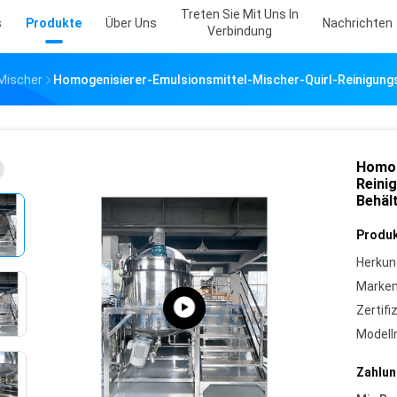
Treten Sie Mit Uns In
s
Produkte
Über Uns
Nachrichten
Verbindung
Mischer
Homogenisierer-Emulsionsmittel-Mischer-Quirl-Reinigungsm
Homog
Reini
Behäl
Produk
Herkun
Marke
Zertifi
Model
Zahlun