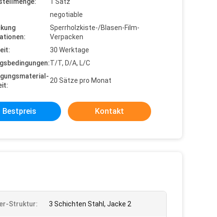
stellmenge:
1 Satz
negotiable
ckung
Sperrholzkiste-/Blasen-Film-
ationen:
Verpacken
eit:
30 Werktage
gsbedingungen:
T/T, D/A, L/C
gungsmaterial-
20 Sätze pro Monat
it:
Bestpreis
Kontakt
er-Struktur:
3 Schichten Stahl, Jacke 2