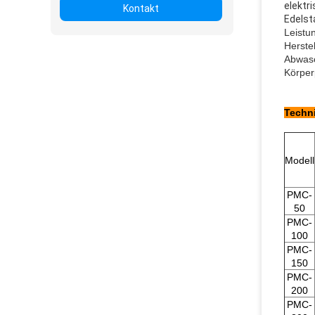
elektr
Kontakt
Edelst
Leistu
Herste
Abwasc
Körper
Techni
Modell
PMC-
50
PMC-
100
PMC-
150
PMC-
200
PMC-