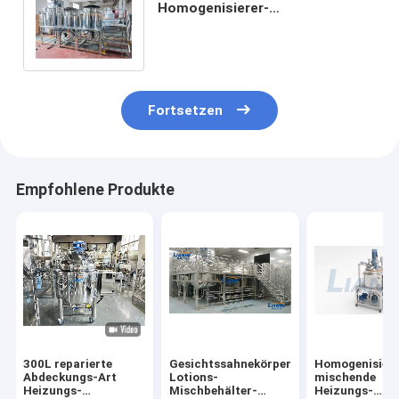
Homogenisierer-
Emulsionsmittel-Edelstahl-
Selbstquirl-kosmetischer
Mischer
Fortsetzen
Empfohlene Produkte
300L reparierte
Gesichtssahnekörper-
Homogenisiere
Abdeckungs-Art
Lotions-
mischende
Heizungs-
Mischbehälter-
Heizungs-