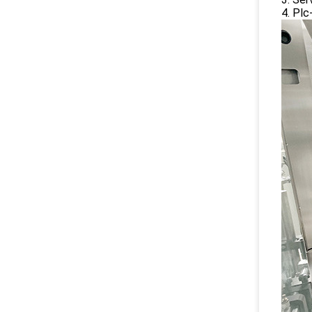
4. 
Plc