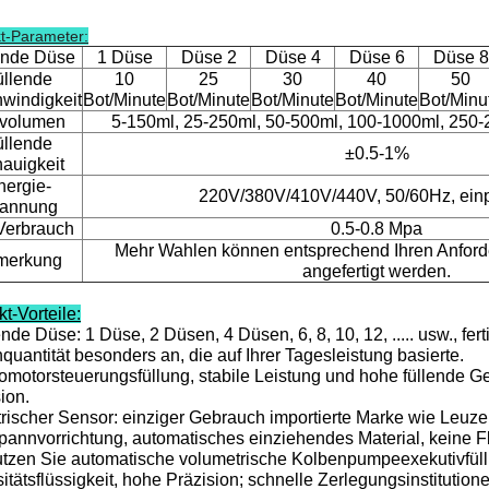
t-Parameter:
ende Düse
1 Düse
Düse 2
Düse 4
Düse 6
Düse 8
üllende
10
25
30
40
50
windigkeit
Bot/Minute
Bot/Minute
Bot/Minute
Bot/Minute
Bot/Minu
lvolumen
5-150ml, 25-250ml, 50-500ml, 100-1000ml, 250
üllende
±0.5-1%
auigkeit
nergie-
220V/380V/410V/440V, 50/60Hz, ein
annung
-Verbrauch
0.5-0.8 Mpa
Mehr Wahlen können entsprechend Ihren Anfor
merkung
angefertigt werden.
t-Vorteile:
nde Düse: 1 Düse, 2 Düsen, 4 Düsen, 6, 8, 10, 12, ..... usw., fer
uantität besonders an, die auf Ihrer Tagesleistung basierte.
omotorsteuerungsfüllung, stabile Leistung und hohe füllende Ge
ion.
trischer Sensor: einziger Gebrauch importierte Marke wie Leuz
annvorrichtung, automatisches einziehendes Material, keine Fl
utzen Sie automatische volumetrische Kolbenpumpeexekutivfüll
itätsflüssigkeit, hohe Präzision; schnelle Zerlegungsinstituti