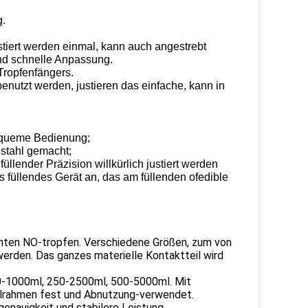
g.
ustiert werden einmal, kann auch angestrebt
d schnelle Anpassung.
Tropfenfängers.
enutzt werden, justieren das einfache, kann in
bequeme Bedienung;
stahl gemacht;
llender Präzision willkürlich justiert werden
s füllendes Gerät an, das am füllenden ofedible
ten NO-tropfen. Verschiedene Größen, zum von 
rden. Das ganzes materielle Kontaktteil wird 
-1000ml, 250-2500ml, 500-5000ml. Mit 
lrahmen fest und Abnutzung-verwendet.
enauigkeit und stabilere Leistung.