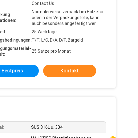
Contact Us
Normalerweise verpackt im Holzetui
ckung
oder in der Verpackungsfolie, kann
ationen:
auch besonders angefertigt wer
eit:
25 Werktage
gsbedingungen:
T/T, L/C, D/A, D/P, Bargeld
gungsmaterial-
25 Sätze pro Monat
it:
Bestpreis
Kontakt
al:
SUS 316L u. 304