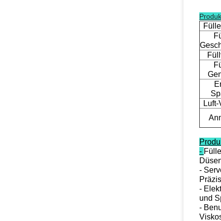
Produk
Füll
F
Gesch
Fül
F
Gen
E
Sp
Luft
An
Produk
-
Fülle
Düsenq
- Serv
Präzis
- Elek
und Sp
- Ben
Viskos