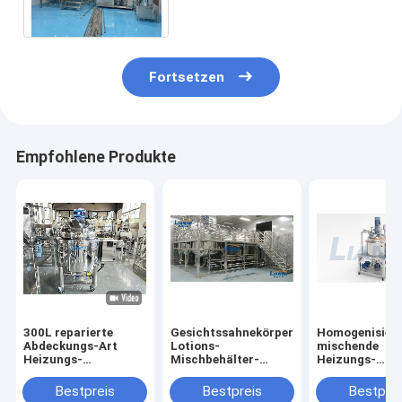
Sahneemulgierungsmaschine
Fortsetzen
Empfohlene Produkte
300L reparierte
Gesichtssahnekörper-
Homogenisiere
Abdeckungs-Art
Lotions-
mischende
Heizungs-
Mischbehälter-
Heizungs-
Mischbehälter-
Flüssigseife-
Emulgierungs
bewegliche Knopf-
reinigende
des verschlos
Bestpreis
Bestpreis
Bestprei
Steuerung
Shampoo-Mischer
Umschlags 20