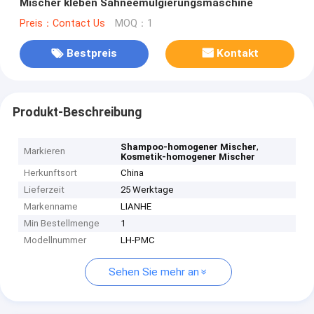
Mischer kleben Sahneemulgierungsmaschine
Preis：Contact Us
MOQ：1
Bestpreis
Kontakt
Produkt-Beschreibung
,
Shampoo-homogener Mischer
Markieren
Kosmetik-homogener Mischer
Herkunftsort
China
Lieferzeit
25 Werktage
Markenname
LIANHE
Min Bestellmenge
1
Modellnummer
LH-PMC
Sehen Sie mehr an